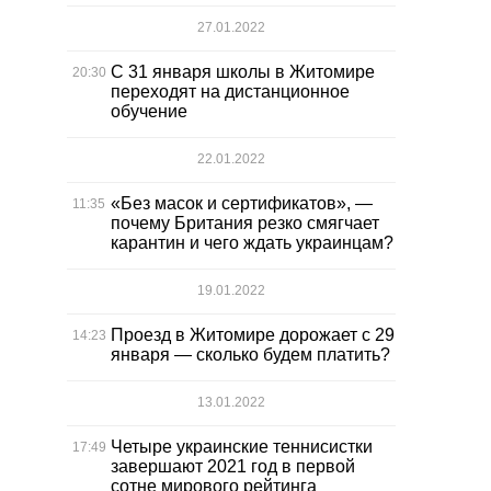
27.01.2022
С 31 января школы в Житомире
20:30
переходят на дистанционное
обучение
22.01.2022
«Без масок и сертификатов», —
11:35
почему Британия резко смягчает
карантин и чего ждать украинцам?
19.01.2022
Проезд в Житомире дорожает с 29
14:23
января — сколько будем платить?
13.01.2022
Четыре украинские теннисистки
17:49
завершают 2021 год в первой
сотне мирового рейтинга