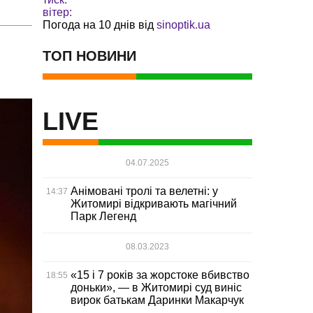
вітер:
Погода на 10 днів від
sinoptik.ua
ТОП НОВИНИ
LIVE
04.07.2025
Анімовані тролі та велетні: у
14:37
Житомирі відкривають магічний
Парк Легенд
08.03.2023
«15 і 7 років за жорстоке вбивство
18:55
доньки», — в Житомирі суд виніс
вирок батькам Даринки Макарчук