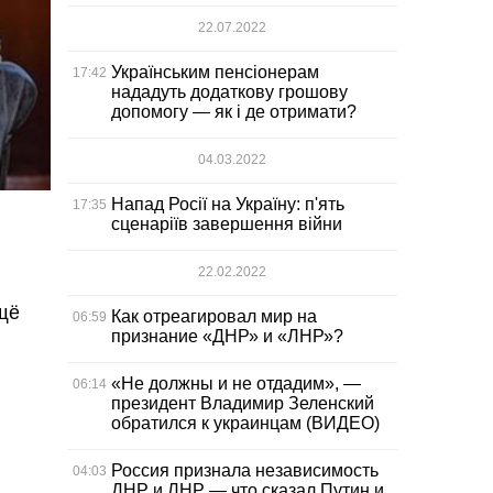
22.07.2022
Українським пенсіонерам
17:42
нададуть додаткову грошову
допомогу — як і де отримати?
04.03.2022
Напад Росії на Україну: п'ять
17:35
сценаріїв завершення війни
22.02.2022
Ещё
Как отреагировал мир на
06:59
признание «ДНР» и «ЛНР»?
«Не должны и не отдадим», —
06:14
президент Владимир Зеленский
обратился к украинцам (ВИДЕО)
Россия признала независимость
04:03
ДНР и ЛНР — что сказал Путин и