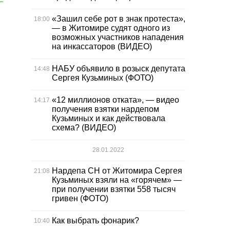
«Зашил себе рот в знак протеста»,
18:00
— в Житомире судят одного из
возможных участников нападения
на инкассаторов (ВИДЕО)
НАБУ объявило в розыск депутата
14:48
Сергея Кузьминых (ФОТО)
«12 миллионов отката», — видео
14:17
получения взятки нардепом
Кузьминых и как действовала
схема? (ВИДЕО)
28.01.2022
Нардепа СН от Житомира Сергея
21:08
Кузьминых взяли на «горячем» —
при получении взятки 558 тысяч
гривен (ФОТО)
Как выбрать фонарик?
10:40