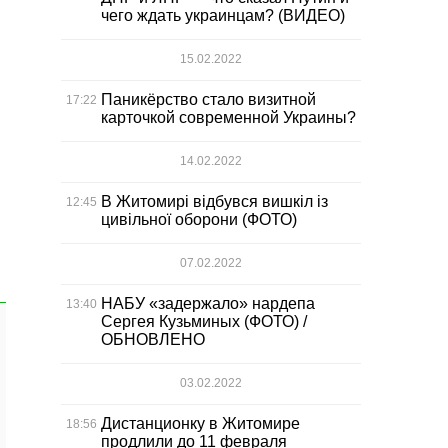
чего ждать украинцам? (ВИДЕО)
15.02.2022
Паникёрство стало визитной
17:22
карточкой современной Украины?
14.02.2022
В Житомирі відбувся вишкіл із
12:45
цивільної оборони (ФОТО)
07.02.2022
НАБУ «задержало» нардепа
13:40
Сергея Кузьминых (ФОТО) /
ОБНОВЛЕНО
03.02.2022
Дистанционку в Житомире
18:56
продлили до 11 февраля