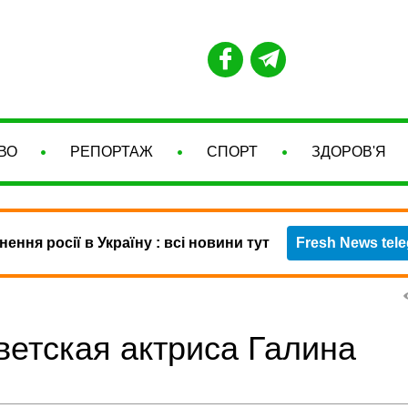
ВО
РЕПОРТАЖ
СПОРТ
ЗДОРОВ'Я
нення росії в Україну : всі новини тут
Fresh News tel
ветская актриса Галина