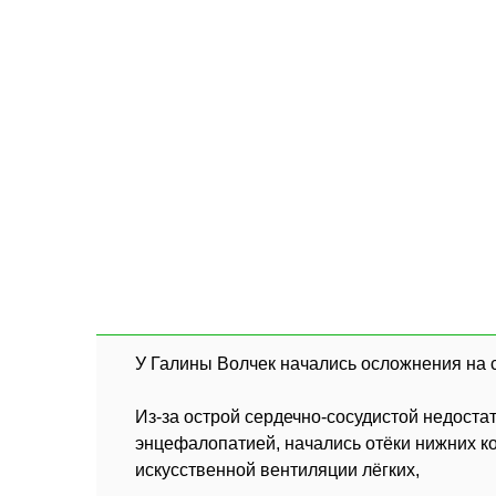
У Галины Волчек начались осложнения на 
Из-за острой сердечно-сосудистой недоста
энцефалопатией, начались отёки нижних к
искусственной вентиляции лёгких,