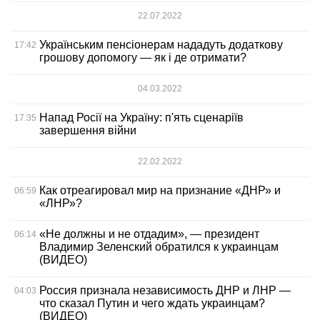
22.07.2022
Українським пенсіонерам нададуть додаткову
17:42
грошову допомогу — як і де отримати?
04.03.2022
Напад Росії на Україну: п'ять сценаріїв
17:35
завершення війни
22.02.2022
Как отреагировал мир на признание «ДНР» и
06:59
«ЛНР»?
«Не должны и не отдадим», — президент
06:14
Владимир Зеленский обратился к украинцам
(ВИДЕО)
Россия признала независимость ДНР и ЛНР —
04:03
что сказал Путин и чего ждать украинцам?
(ВИДЕО)