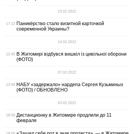
15.02.2022
Паникёрство стало визитной карточкой
17:22
современной Украины?
14.02.2022
В Житомирі відбувся вишкіл із цивільної оборони
12:45
(ФОТО)
07.02.2022
НАБУ «задержало» нардепа Сергея Кузьминых
13:40
(ФОТО) / ОБНОВЛЕНО
03.02.2022
Дистанционку в Житомире продлили до 11
18:56
февраля
«Зашил себе рот в знак протеста», — в Житомире
18:00