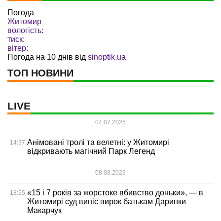
Погода
Житомир
вологість:
тиск:
вітер:
Погода на 10 днів від
sinoptik.ua
ТОП НОВИНИ
LIVE
04.07.2025
Анімовані тролі та велетні: у Житомирі
14:37
відкривають магічний Парк Легенд
08.03.2023
«15 і 7 років за жорстоке вбивство доньки», — в
18:55
Житомирі суд виніс вирок батькам Даринки
Макарчук