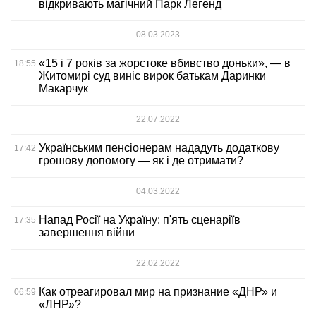
відкривають магічний Парк Легенд
08.03.2023
«15 і 7 років за жорстоке вбивство доньки», — в
18:55
Житомирі суд виніс вирок батькам Даринки
Макарчук
22.07.2022
Українським пенсіонерам нададуть додаткову
17:42
грошову допомогу — як і де отримати?
04.03.2022
Напад Росії на Україну: п'ять сценаріїв
17:35
завершення війни
22.02.2022
Как отреагировал мир на признание «ДНР» и
06:59
«ЛНР»?