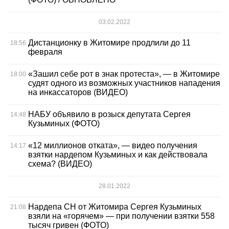
03.02.2022
Дистанционку в Житомире продлили до 11
18:56
февраля
«Зашил себе рот в знак протеста», — в Житомире
18:00
судят одного из возможных участников нападения
на инкассаторов (ВИДЕО)
НАБУ объявило в розыск депутата Сергея
14:48
Кузьминых (ФОТО)
«12 миллионов отката», — видео получения
14:17
взятки нардепом Кузьминых и как действовала
схема? (ВИДЕО)
28.01.2022
Нардепа СН от Житомира Сергея Кузьминых
21:08
взяли на «горячем» — при получении взятки 558
тысяч гривен (ФОТО)