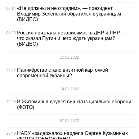
«Не должны и не отдадим», — президент
06:14
Владимир Зеленский обратился к украинцам
(ВИДЕО)
Россия признала независимость ДНР и ЛНР —
04:03
что сказал Путин и чего ждать украинцам?
(ВИДЕО)
15.02.2022
Паникёрство стало визитной карточкой
17:22
современной Украины?
14.02.2022
В Житомирі відбувся вишкіл із цивільної оборони
12:45
(ФОТО)
07.02.2022
НАБУ «задержало» нардепа Сергея Кузьминых
13:40
(ФОТО) / ОБНОВЛЕНО