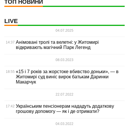
ТОП НОВИНИ
LIVE
04.07.2025
Анімовані тролі та велетні: у Житомирі
14:37
відкривають магічний Парк Легенд
08.03.2023
«15 і 7 років за жорстоке вбивство доньки», — в
18:55
Житомирі суд виніс вирок батькам Даринки
Макарчук
22.07.2022
Українським пенсіонерам нададуть додаткову
17:42
грошову допомогу — як і де отримати?
04.03.2022