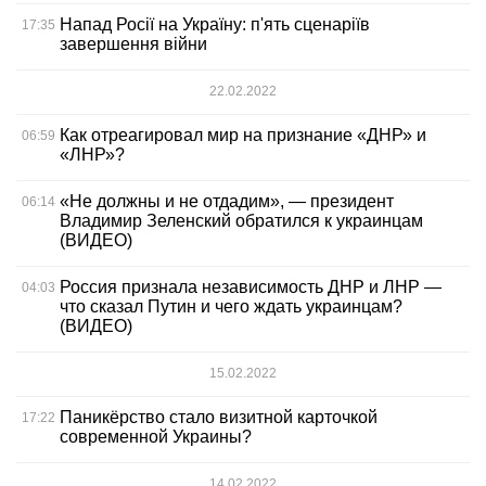
Напад Росії на Україну: п'ять сценаріїв
17:35
завершення війни
22.02.2022
Как отреагировал мир на признание «ДНР» и
06:59
«ЛНР»?
«Не должны и не отдадим», — президент
06:14
Владимир Зеленский обратился к украинцам
(ВИДЕО)
Россия признала независимость ДНР и ЛНР —
04:03
что сказал Путин и чего ждать украинцам?
(ВИДЕО)
15.02.2022
Паникёрство стало визитной карточкой
17:22
современной Украины?
14.02.2022