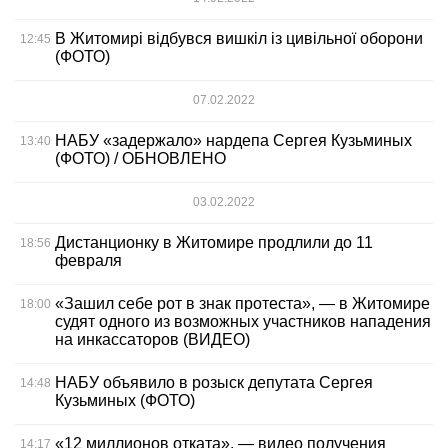
В Житомирі відбувся вишкіл із цивільної оборони
12:45
(ФОТО)
07.02.2022
НАБУ «задержало» нардепа Сергея Кузьминых
13:40
(ФОТО) / ОБНОВЛЕНО
03.02.2022
Дистанционку в Житомире продлили до 11
18:56
февраля
«Зашил себе рот в знак протеста», — в Житомире
18:00
судят одного из возможных участников нападения
на инкассаторов (ВИДЕО)
НАБУ объявило в розыск депутата Сергея
14:48
Кузьминых (ФОТО)
«12 миллионов отката», — видео получения
14:17