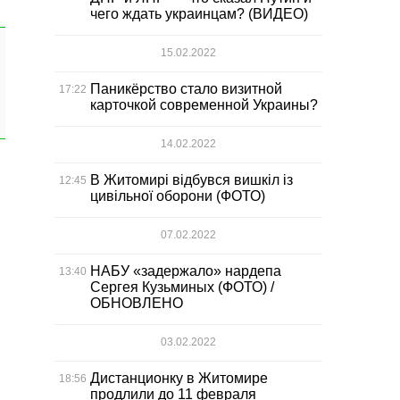
чего ждать украинцам? (ВИДЕО)
15.02.2022
Паникёрство стало визитной
17:22
карточкой современной Украины?
14.02.2022
В Житомирі відбувся вишкіл із
12:45
цивільної оборони (ФОТО)
07.02.2022
НАБУ «задержало» нардепа
13:40
Сергея Кузьминых (ФОТО) /
ОБНОВЛЕНО
03.02.2022
Дистанционку в Житомире
18:56
продлили до 11 февраля