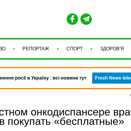
ВО
РЕПОРТАЖ
СПОРТ
ЗДОРОВ'Я
нення росії в Україну : всі новини тут
Fresh News tel
стном онкодиспансере вра
в покупать «бесплатные»