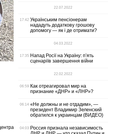
22.07.2022
Українським пенсіонерам
17:42
нададуть додаткову грошову
допомогу — як і де отримати?
04.03.2022
Напад Росії на Україну: п'ять
17:35
сценаріїв завершення війни
22.02.2022
Как отреагировал мир на
06:59
признание «ДНР» и «ЛНР»?
«Не должны и не отдадим», —
06:14
президент Владимир Зеленский
обратился к украинцам (ВИДЕО)
центра
Россия признала независимость
04:03
ДНР и ЛНР — что сказал Путин и