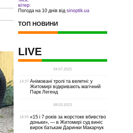
вітер:
Погода на 10 днів від
sinoptik.ua
ТОП НОВИНИ
LIVE
04.07.2025
Анімовані тролі та велетні: у
14:37
Житомирі відкривають магічний
Парк Легенд
08.03.2023
«15 і 7 років за жорстоке вбивство
18:55
доньки», — в Житомирі суд виніс
вирок батькам Даринки Макарчук