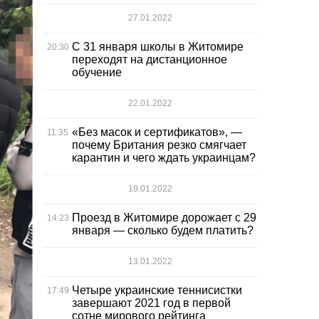
27.01.2022
С 31 января школы в Житомире
20:30
переходят на дистанционное
обучение
22.01.2022
«Без масок и сертификатов», —
11:35
почему Британия резко смягчает
карантин и чего ждать украинцам?
19.01.2022
Проезд в Житомире дорожает с 29
14:23
января — сколько будем платить?
13.01.2022
Четыре украинские теннисистки
17:49
завершают 2021 год в первой
сотне мирового рейтинга