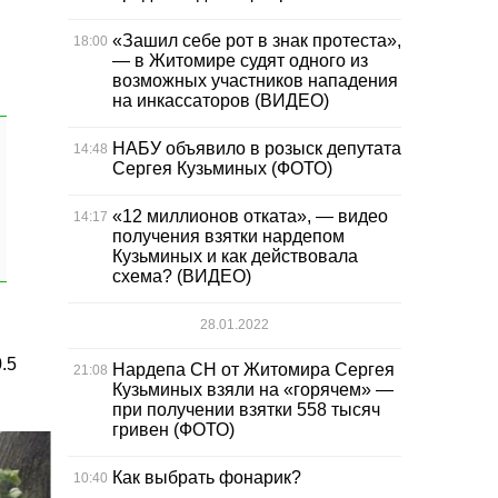
«Зашил себе рот в знак протеста»,
18:00
— в Житомире судят одного из
возможных участников нападения
на инкассаторов (ВИДЕО)
НАБУ объявило в розыск депутата
14:48
Сергея Кузьминых (ФОТО)
«12 миллионов отката», — видео
14:17
получения взятки нардепом
Кузьминых и как действовала
схема? (ВИДЕО)
28.01.2022
.5
Нардепа СН от Житомира Сергея
21:08
Кузьминых взяли на «горячем» —
при получении взятки 558 тысяч
гривен (ФОТО)
Как выбрать фонарик?
10:40